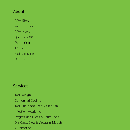
About
RPM Story
Meet the team
RPM News
Quality & ISO
Partnering
10 Facts
Staff Activities
Careers
Services
Tool Design
Conformal Cooling
Tool Trials and Part Validation
Injection Moulding
Progression Press & Form Tools
Die Cast, Blow & Vacuum Moulds
Automation