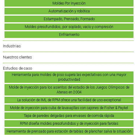
Moldeo Por Inyección
Automatización y robótica
Estampado, Prensado, Formado
Moldes presofundidos, por soplado, vacío y compresión
Enfriamiento
Industrias
Nuestros clientes
Estudios de caso
Herramienta para moldes de piso supera las expectativas con una mayor
productividad
Molde de inyección para los asientos del estadio de los Juegos Olímpicos de
Atenas en 2004
La solución de IML de RPM ofrece una facilidad de uso exceptional
Molde de inyección para cuba de lavavajillas con cajones de Fisher & Paykel
Tapa de paredes delgadas para envases de comida rápida
RPM diseña moldes presofundidos y de inyección para farolas
Herramienta de prensado para estación de tablas de planchar salva la situación