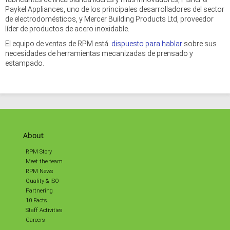
Paykel Appliances, uno de los principales desarrolladores del sector
de electrodomésticos, y Mercer Building Products Ltd, proveedor
líder de productos de acero inoxidable.
El equipo de ventas de RPM está
dispuesto para hablar
sobre sus
necesidades de herramientas mecanizadas de prensado y
estampado.
About
RPM Story
Meet the team
RPM News
Quality & ISO
Partnering
10 Facts
Staff Activities
Careers