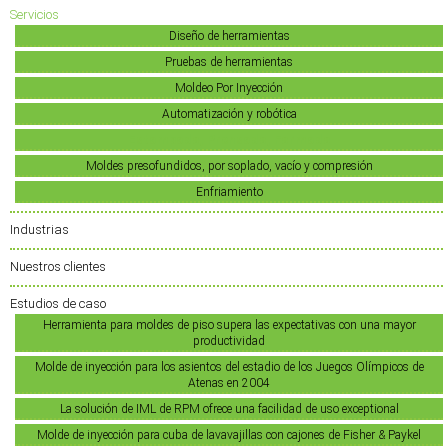
Servicios
Diseño de herramientas
Pruebas de herramientas
Moldeo Por Inyección
Automatización y robótica
Estampado, Prensado, Formado
Moldes presofundidos, por soplado, vacío y compresión
Enfriamiento
Industrias
Nuestros clientes
Estudios de caso
Herramienta para moldes de piso supera las expectativas con una mayor
productividad
Molde de inyección para los asientos del estadio de los Juegos Olímpicos de
Atenas en 2004
La solución de IML de RPM ofrece una facilidad de uso exceptional
Molde de inyección para cuba de lavavajillas con cajones de Fisher & Paykel