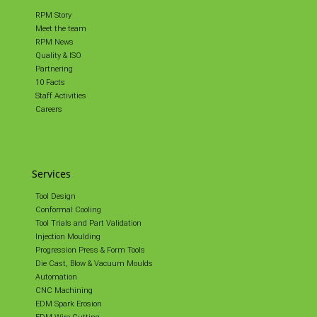
RPM Story
Meet the team
RPM News
Quality & ISO
Partnering
10 Facts
Staff Activities
Careers
Services
Tool Design
Conformal Cooling
Tool Trials and Part Validation
Injection Moulding
Progression Press & Form Tools
Die Cast, Blow & Vacuum Moulds
Automation
CNC Machining
EDM Spark Erosion